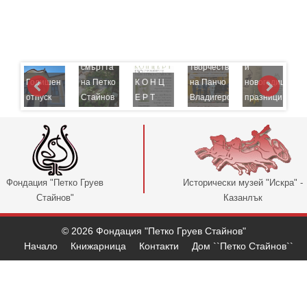
лен
Концерт
к
49
-
години
Шедьоври
в,
от
от
Коледни
ък
смъртта
творчеството
и
Годишен
на Петко
К О Н Ц
на Панчо
новогодишни
К
отпуск
Стайнов
Е Р Т
Владигеров
празници
к
Фондация "Петко Груев
Исторически музей "Искра" -
Стайнов"
Казанлък
© 2026 Фондация "Петко Груев Стайнов"
Начало
Книжарница
Контакти
Дом ``Петко Стайнов``