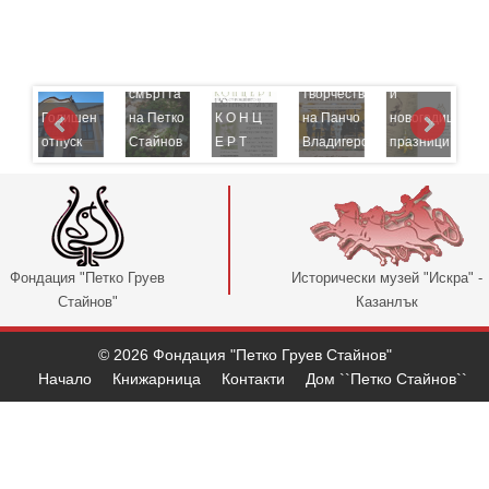
к
49
-
години
Шедьоври
в,
от
от
Коледни
ък
смъртта
творчеството
и
Годишен
на Петко
К О Н Ц
на Панчо
новогодишни
К
отпуск
Стайнов
Е Р Т
Владигеров
празници
к
Фондация "Петко Груев
Исторически музей "Искра" -
Стайнов"
Казанлък
© 2026 Фондация "Петко Груев Стайнов"
Начало
Книжарница
Контакти
Дом ``Петко Стайнов``