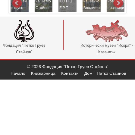
Годишен
на Петко
К О Н Ц
на Панчо
новогодишни
К
отпуск
Стайнов
Е Р Т
Владигеров
празници
к
Фондация "Петко Груев
Исторически музей "Искра" -
Стайнов"
Казанлък
© 2026 Фондация "Петко Груев Стайнов"
Начало
Книжарница
Контакти
Дом ``Петко Стайнов``